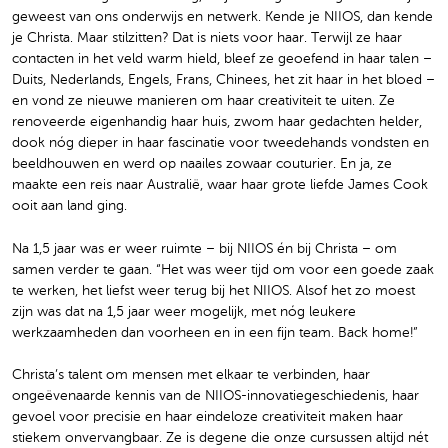
geweest van ons onderwijs en netwerk. Kende je NIIOS, dan kende
je Christa. Maar stilzitten? Dat is niets voor haar. Terwijl ze haar
contacten in het veld warm hield, bleef ze geoefend in haar talen –
Duits, Nederlands, Engels, Frans, Chinees, het zit haar in het bloed –
en vond ze nieuwe manieren om haar creativiteit te uiten. Ze
renoveerde eigenhandig haar huis, zwom haar gedachten helder,
dook nóg dieper in haar fascinatie voor tweedehands vondsten en
beeldhouwen en werd op naailes zowaar couturier. En ja, ze
maakte een reis naar Australië, waar haar grote liefde James Cook
ooit aan land ging.
Na 1,5 jaar was er weer ruimte – bij NIIOS én bij Christa – om
samen verder te gaan. “Het was weer tijd om voor een goede zaak
te werken, het liefst weer terug bij het NIIOS. Alsof het zo moest
zijn was dat na 1,5 jaar weer mogelijk, met nóg leukere
werkzaamheden dan voorheen en in een fijn team. Back home!”
Christa’s talent om mensen met elkaar te verbinden, haar
ongeëvenaarde kennis van de NIIOS-innovatiegeschiedenis, haar
gevoel voor precisie en haar eindeloze creativiteit maken haar
stiekem onvervangbaar. Ze is degene die onze cursussen altijd nét