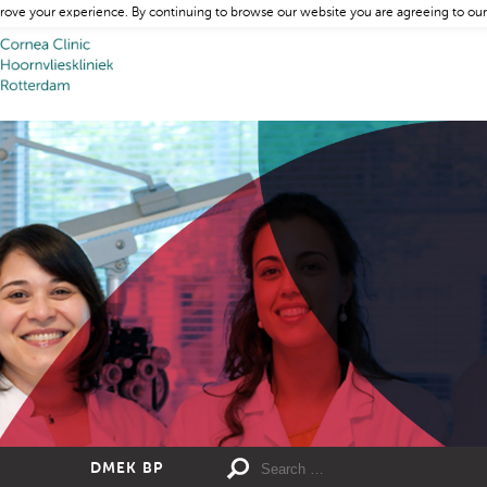
rove your experience. By continuing to browse our website you are agreeing to our
DMEK BP