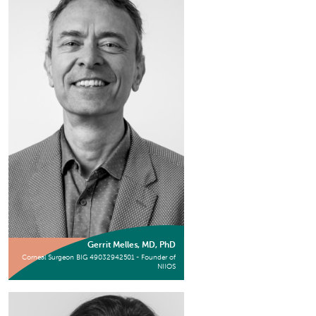
Gerrit Melles, MD, PhD
Corneal Surgeon BIG 49032942501 - Founder of
NIIOS